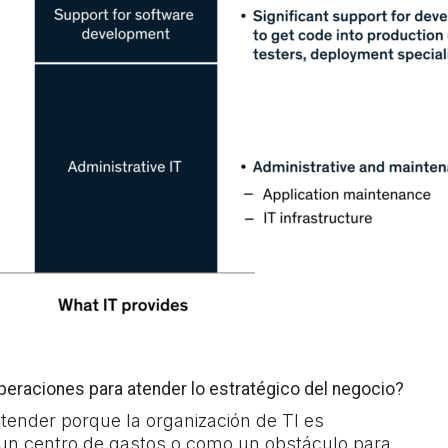
eraciones para atender lo estratégico del negocio?
ntender porque la organización de TI es
un centro de gastos o como un obstáculo para